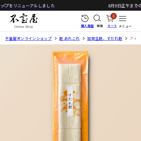
8月9日正午までのご注文で最短8月11日出荷予定
0
購入履歴
検索
カート
メニュー
不室屋オンラインショップ
麩 あれこれ
加賀生麩、すだれ麩
アイ