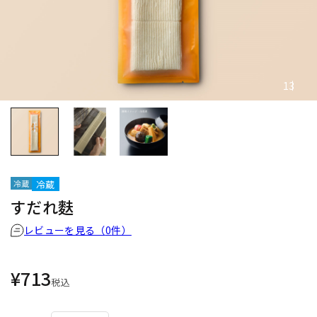
1
3
冷蔵
すだれ麩
レビューを見る（
0
件）
¥713
税込