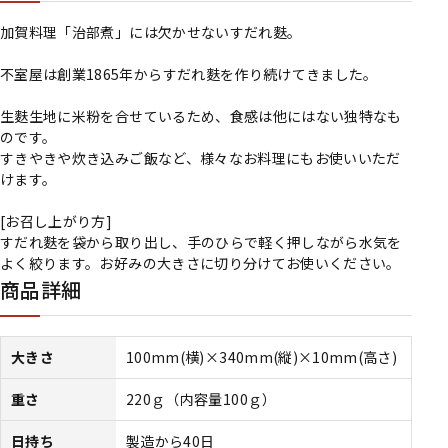
加賀料理「治部煮」には欠かせないすだれ麩。
不室屋は創業1865年からすだれ麩を作り続けてきました。
生麩生地に米粉を合せているため、食感は他にはない独特なも
のです。
すきやきや炊き込みご飯など、様々なお料理にもお使いいただ
けます。
[お召し上がり方]
すだれ麩を袋から取り出し、手のひらで軽く押しながら水気を
よく絞ります。お好みの大きさに切り分けてお使いください。
商品詳細
大きさ
100mm(横)×340mm(縦)×10mm(高さ)
重さ
220ｇ（内容量100ｇ）
日持ち
製造から40日