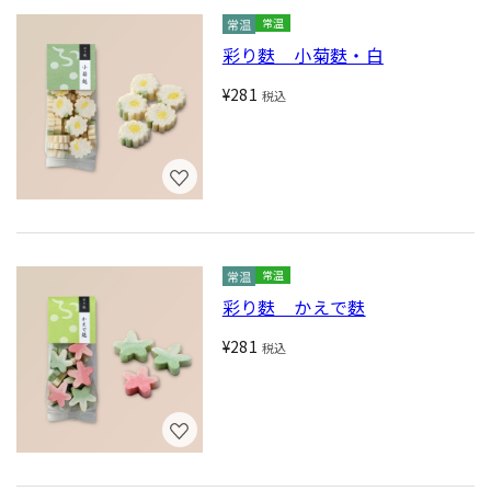
常温
彩り麩 小菊麩・白
¥281
税込
常温
彩り麩 かえで麩
¥281
税込