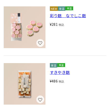
常温
彩り麩 なでしこ麩
¥281
税込
常温
すきやき麩
¥486
税込