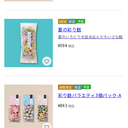
常温
夏の彩り麩
夏のいろどりを詰め込んだちいさな麩
¥594
税込
常温
彩り麩バラエティ3個パック-A
¥843
税込