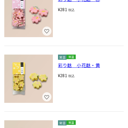
¥281
税込
常温
彩り麩 小花麩・黄
¥281
税込
常温