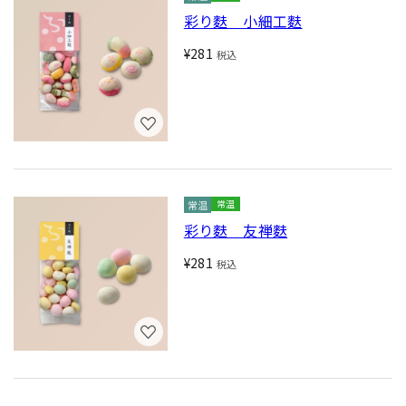
彩り麩 小細工麩
¥281
税込
常温
彩り麩 友禅麩
¥281
税込