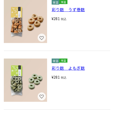
常温
彩り麩 うず巻麩
¥281
税込
常温
彩り麩 よもぎ麩
¥281
税込