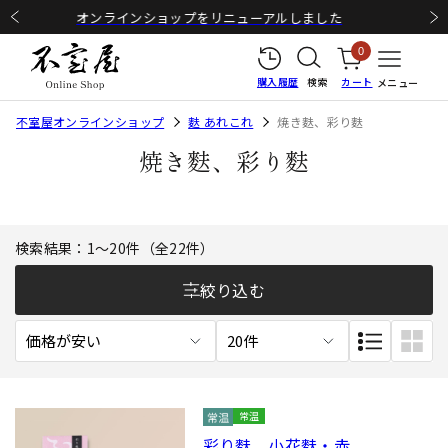
8月11日正午までのご注文で最短8月12日出荷予定
0
購入履歴
検索
カート
メニュー
不室屋オンラインショップ
麩 あれこれ
焼き麩、彩り麩
焼き麩、彩り麩
検索結果
1〜20
件（全22件）
絞り込む
常温
彩り麩 小花麩・赤