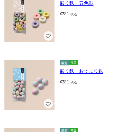
彩り麩 五色麩
¥281
税込
常温
彩り麩 おてまり麩
¥281
税込
常温