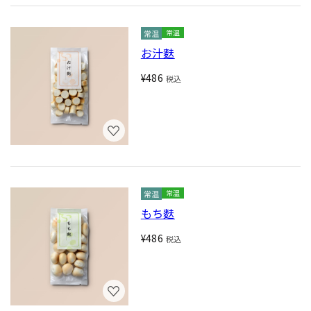
常温
お汁麩
¥486
税込
常温
もち麩
¥486
税込